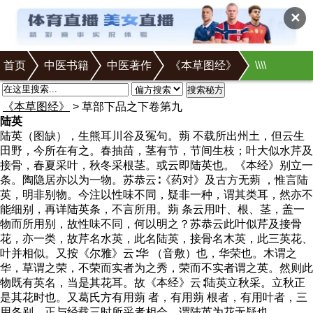
✕
首页
中医书籍
中医著作
《本草图经》
\
\
\
\
搜索秘方
《本草图经》
> 草部下品之下卷第九
陆英
陆英（图缺）
，生熊耳川谷及冤句。蒴 不载所出州土，但云生
田野，今所在有之。春抽苗，茎有节，节间生枝；叶大似水芹及
接骨，春夏采叶，秋冬采根茎。或云即陆英也。《本经》别立一
条。陶隐居亦以为一物。苏恭云∶《药对》及古方无蒴 ，惟言陆
英，明非别物。今注以性味不同，疑非一种，谓其类耳，然亦不
能细别，再详陆英条，不言所用。蒴 条云用叶、根、茎，盖一
物而所用别，故性味不同，何以明之？苏恭云此叶似芹及接骨
花，亦一类，故芹名水英，此名陆英，接骨名木英，此三英花、
叶并相似。又按《尔雅》云∶华 （音敷）也，华荣也。木谓之
华，草谓之荣，不荣而实者为之秀，荣而不实者谓之英。然则此
物既有英名，当是其花耳。故《本经》云∶陆英立秋采。立秋正
是其花时也。又葛氏方有用蒴 者，有用蒴 根者，有用叶者，三
用各别，正与经载三时所采者相会，谓陆英为花无疑也。