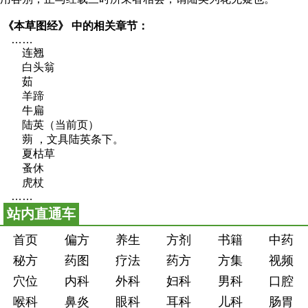
《本草图经》
中的相关章节：
……
连翘
白头翁
茹
羊蹄
牛扁
陆英（当前页）
蒴 ，文具陆英条下。
夏枯草
蚤休
虎杖
……
站内直通车
首页
偏方
养生
方剂
书籍
中药
秘方
药图
疗法
药方
方集
视频
穴位
内科
外科
妇科
男科
口腔
喉科
鼻炎
眼科
耳科
儿科
肠胃