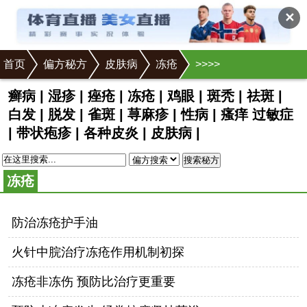
✕
首页
偏方秘方
皮肤病
冻疮
>
>
>
>
癣病
|
湿疹
|
痤疮
|
冻疮
|
鸡眼
|
斑秃
|
祛斑
|
白发
|
脱发
|
雀斑
|
荨麻疹
|
性病
|
瘙痒 过敏症
|
带状疱疹
|
各种皮炎
|
皮肤病
|
搜索秘方
冻疮
防治冻疮护手油
火针中脘治疗冻疮作用机制初探
冻疮非冻伤 预防比治疗更重要