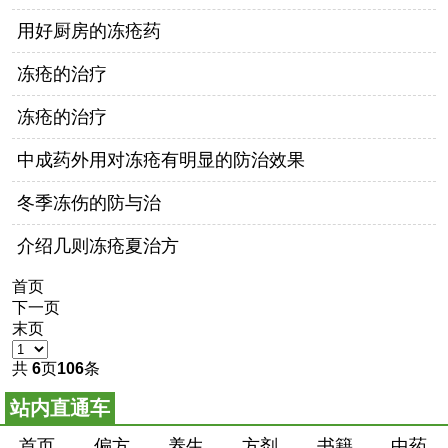
用好厨房的冻疮药
冻疮的治疗
冻疮的治疗
中成药外用对冻疮有明显的防治效果
冬季冻伤的防与治
介绍几则冻疮夏治方
首页
下一页
末页
共
6
页
106
条
站内直通车
首页
偏方
养生
方剂
书籍
中药