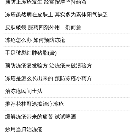
预防止冻疮发生 经常按摩坚持药浴
冻疮虽然病在皮肤上 其实多为素体阳气缺乏
皮肤皲裂 服药四剂外用一剂而愈
冻疮怎么办 如何预防冻疮
手足皲裂红肿猪脂(膏)
预防冻疮复发验方 治冻疮未破溃验方
冻疮是怎么长出来的 预防冻疮小药方
治冻疮民间土法
推荐花桂酊涂擦治疗冻疮
缓解冻疮带来的痛苦 试试啤酒
妙用当归治冻疮