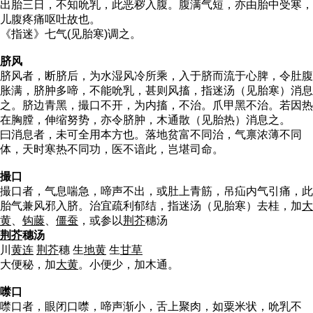
出胎三日，不知吮乳，此恶秽入腹。腹满气短，亦由胎中受寒，
儿腹疼痛呕吐故也。
《指迷》七气(见胎寒)调之。
脐风
脐风者，断脐后，为水湿风冷所乘，入于脐而流于心脾，令肚腹
胀满，脐肿多啼，不能吮乳，甚则风搐，指迷汤（见胎寒）消息
之。脐边青黑，撮口不开，为内搐，不治。爪甲黑不治。若因热
在胸膛，伸缩努势，亦令脐肿，木通散（见胎热）消息之。
曰消息者，未可全用本方也。落地贫富不同治，气禀浓薄不同
体，天时寒热不同功，医不谙此，岂堪司命。
撮口
撮口者，气息喘急，啼声不出，或肚上青筋，吊疝内气引痛，此
胎气兼风邪入脐。治宜疏利郁结，指迷汤（见胎寒）去桂，加
大
黄
、
钩藤
、
僵蚕
，或参以
荆芥
穗汤
荆芥
穗汤
川
黄连
荆芥
穗 生
地黄
生
甘草
大便秘，加
大黄
。小便少，加木通。
噤口
噤口者，眼闭口噤，啼声渐小，舌上聚肉，如粟米状，吮乳不