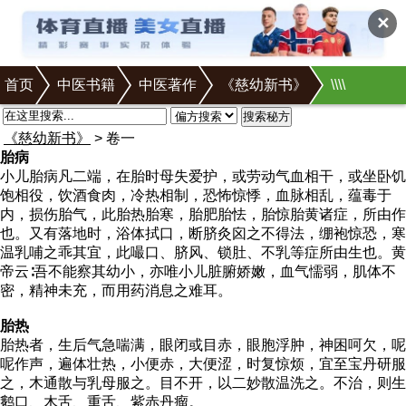
✕
首页
中医书籍
中医著作
《慈幼新书》
\
\
\
\
搜索秘方
《慈幼新书》
> 卷一
胎病
小儿胎病凡二端，在胎时母失爱护，或劳动气血相干，或坐卧饥
饱相役，饮酒食肉，冷热相制，恐怖惊悸，血脉相乱，蕴毒于
内，损伤胎气，此胎热胎寒，胎肥胎怯，胎惊胎黄诸症，所由作
也。又有落地时，浴体拭口，断脐灸囟之不得法，绷袍惊恐，寒
温乳哺之乖其宜，此嘬口、脐风、锁肚、不乳等症所由生也。黄
帝云∶吾不能察其幼小，亦唯小儿脏腑娇嫩，血气懦弱，肌体不
密，精神未充，而用药消息之难耳。
胎热
胎热者，生后气急喘满，眼闭或目赤，眼胞浮肿，神困呵欠，呢
呢作声，遍体壮热，小便赤，大便涩，时复惊烦，宜至宝丹研服
之，木通散与乳母服之。目不开，以二妙散温洗之。不治，则生
鹅口、木舌、重舌、紫赤丹瘤。