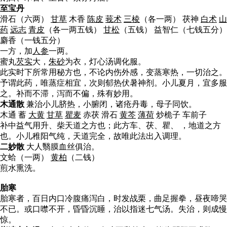
至宝丹
滑石（六两）
甘草
木香
陈皮
莪术
三棱
（各一两） 茯神
白术
山
药
远志
青皮
（各一两五钱）
甘松
（五钱） 益智仁（七钱五分）
麝香（一钱五分）
一方，加
人参
一两。
蜜丸
芡实
大，
朱砂
为衣，灯心汤调化服。
此实时下所常用秘方也，不论内伤外感，变蒸寒热，一切治之。
予谓此药，唯蒸症相宜，次则郁热伏暑神剂。小儿夏月，宜多服
之。补而不滞，泻而不偏，殊有妙用。
木通散
兼治小儿脐热，小腑闭，诸疮丹毒，母子同饮。
木通 蓄
大黄
甘草
瞿麦
赤茯 滑石
黄芩
薄荷
炒桅子 车前子
补中益气用升、柴天道之方也；此方车、茯、瞿、 ，地道之方
也。小儿稚阳气纯，天道完全，故唯此法出入调理。
二妙散
大人翳膜血丝俱治。
文蛤（一两）
黄柏
（二钱）
煎水熏洗。
胎寒
胎寒者，百日内口冷腹痛泻白，时发战栗，曲足握拳，昼夜啼哭
不已。或口噤不开，昏昏沉睡，治以指迷七气汤。失治，则成慢
惊。