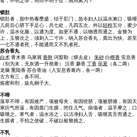
者，不明之罪，用而不明于症，虽用奚为？
锁肚
锁肚者，胎中热毒壅盛，结于肛门，急令妇人以温水漱口，吸咂
儿前后心脐下手足心，共七处，凡四五次。外以
轻粉
五分，蜜少
许，温水化服，以通为度。如更不通，以物透而通之。金簪为
上，玉簪次之，须刺入二寸许，纳入苏合香丸，粪出为快。若至
一七不通者死，不能通而又不乳者死。
苏合香丸
白术
青木香 乌犀屑
香附
诃梨勒（煨去皮）
朱砂
白
檀香
安息香
（别为末，无灰酒一升熬膏） 沉香 麝香
丁香
荜茇
（各二两）
龙脑 熏陆香 苏合香油（入安息香膏内，各一两）
古方有三，各不同。
炼蜜和剂，旋丸桐子大。
不啼
落草不啼，有因难产，项被母夹，有因绞脐，项被脐缠，有因天
寒疠气所逼，有因粪门生膜，闭住儿气。病项者，温手摩之，口
吸咂之。寒气者，温水浴之，以洁净妇人舌，吸咂其舌而通之。
生膜者，手拍之使破，不破以银簪挑之。
不乳