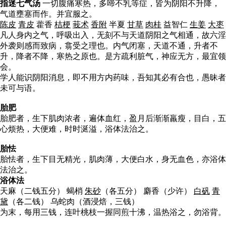
指迷七气汤
一切腹痛寒热，多啼不乳等症，皆为阴阳不升降，
气道壅塞而作。并宜服之。
陈皮
青皮
藿香
桔梗
莪术
香附
半夏
甘草
肉桂
益智仁
生姜
大枣
凡人身内之气，呼吸出入，无刻不与天道阴阳之气相通，故六淫
外袭则感而致病，翕受之理也。内气闭塞，天道不通，升者不
升，降者不降，寒热之原也。是方疏利脏气，神应无方，最宜领
会。
学人能识阴阳消息，即不用方内药味，吾知其必有合也，愚昧者
未可与语。
胎肥
胎肥者，生下肌肉浓者，遍体血红，盈月后渐渐羸瘦，目白，五
心烦热，大便难，时时涎溢，浴体法治之。
胎怯
胎怯者，生下目无精光，肌肉薄，大便白水，身无血色，亦浴体
法治之。
浴体法
天麻（二钱五分） 蝎梢
朱砂
（各五分） 麝香（少许）
白矾
青
黛
（各二钱） 乌蛇肉（酒浸焙，三钱）
为末，每用三钱，连叶桃枝一握同煎十沸，温热浴之，勿浴背。