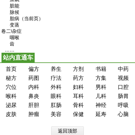
脏能
脉候
胎病（当前页）
变蒸
卷二\杂症
咽喉
齿
……
站内直通车
首页
偏方
养生
方剂
书籍
中药
秘方
药图
疗法
药方
方集
视频
穴位
内科
外科
妇科
男科
口腔
喉科
鼻炎
眼科
耳科
儿科
肠胃
泌尿
肝胆
肛肠
骨科
神经
呼吸
皮肤
肿瘤
美容
保健
延寿
心脑
返回顶部