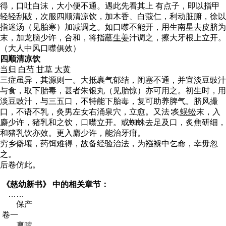
得，口吐白沫，大小便不通。遇此先看其上 有点子，即以指甲
轻轻刮破，次服四顺清凉饮，加木香、白蔻仁，利动脏腑，徐以
指迷汤（见胎寒）加减调之。如口噤不能开，用生南星去皮脐为
末，加龙脑少许，合和，将指蘸
生姜
汁调之，擦大牙根上立开。
（大人中风口噤俱效）
四顺清凉饮
当归
白芍
甘草
大黄
三症虽异，其源则一。大抵裹气郁结，闭塞不通，并宜淡豆豉汁
与食，取下胎毒，甚者朱银丸（见胎惊）亦可用之。初生时，用
淡豆豉汁，与三五口，不特能下胎毒，复可助养脾气。脐风撮
口，不语不乳，灸男左女右涌泉穴，立愈。又法∶炙
蜈蚣
末，入
麝少许，猪乳和之饮，口噤立开。或蜘蛛去足及口，炙焦研细，
和猪乳饮亦效。更入麝少许，能治牙疳。
穷乡僻壤，药饵难得，故备经验治法，为襁褓中乞命，幸毋忽
之。
后卷仿此。
《慈幼新书》
中的相关章节：
……
保产
卷一
禀赋