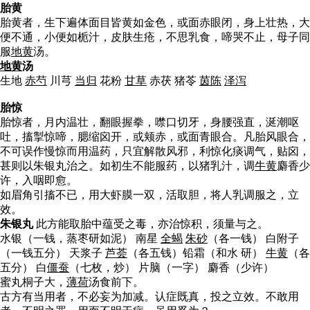
胎黄
胎黄者，生下遍体面目皆黄如金色，或面赤眼闭，身上壮热，大
便不通，小便如栀汁，皮肤生疮，不思乳食，啼哭不止，母子同
服
地黄
汤。
地黄
汤
生地
赤芍
川芎
当归
花粉
甘草
赤茯 猪苓
茵陈
泽泻
胎惊
胎惊者，月内温壮，翻眼握拳，噤口切牙，身腰强直，涎潮呕
吐，搐掣惊啼，腮缩囟开，或颊赤，或面青眼合。凡胎风眼合，
不可误作慢惊而用温药，只宜解散风邪，利惊化痰调气，贴囟，
甚则以朱银丸治之。如初生不能服药，以猪乳汁，调
牛黄
麝香少
许，入咽即愈。
如眉角引搐不已，用大虾膜一双，活取胆，将人乳调服之，立
效。
朱银丸
此方能取胎中蕴受之毒，亦治惊积，须量与之。
水银（一钱，蒸枣研如泥） 南星
全蝎
朱砂
（各一钱） 白附子
（一钱五分） 天浆子
芦荟
（各五钱）铅霜（和水 研）
牛黄
（各
五分） 白
僵蚕
（七枚，炒） 片脑（一字） 麝香（少许）
蜜丸桐子大，
薄荷
汤食前下。
古方有当用者，不必妄为加减。认症既真，投之立效。不敢用