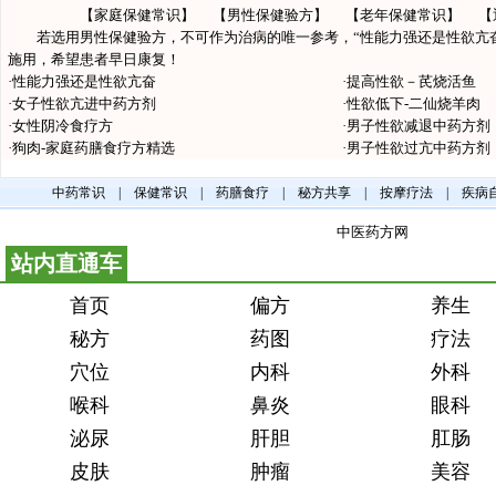
【
家庭保健常识
】 【
男性保健验方
】 【
老年保健常识
】 【
若选用男性保健验方，不可作为治病的唯一参考，“性能力强还是性欲亢奋
施用，希望患者早日康复！
·
性能力强还是性欲亢奋
·
提高性欲－芪烧活鱼
·
女子性欲亢进中药方剂
·
性欲低下-二仙烧羊肉
·
女性阴冷食疗方
·
男子性欲减退中药方剂
·
狗肉-家庭药膳食疗方精选
·
男子性欲过亢中药方剂
站内直通车
首页
偏方
养生
秘方
药图
疗法
穴位
内科
外科
喉科
鼻炎
眼科
泌尿
肝胆
肛肠
皮肤
肿瘤
美容