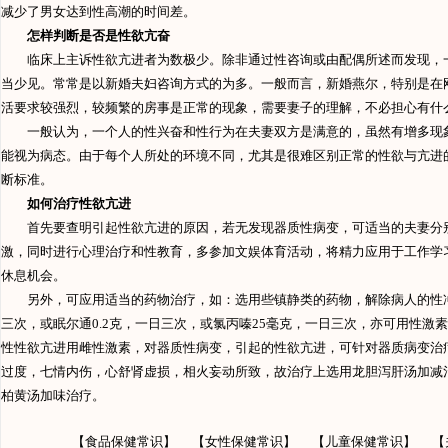
减少了男女达到性高潮的时间差。
怎样判断是否是性欲亢奋
临床上主诉性欲亢进者为数极少。除非通过性咨询或由配偶所述而发现，
当少见。常常是以新婚夫妇咨询方式的为多。一般而言，新婚燕尔，特别是在
活要求较强烈，较频繁的房事是正常的现象，需要妻子的理解，不必担心有什
一般认为，一个人的性兴奋和性行为在夫妻双方是满意的，虽然有增多现
能视为病态。由于每个人所处的环境不同，尤其是很难区别正常的性欲与亢进
断标准。
如何治疗性欲亢进
首先要查明引起性欲亢进的原因，若无发现器质性病变，可适当的夫妻分
激，同时进行心理治疗和性教育，多参加文娱体育活动，将精力应用于工作学
休息机会。
另外，可应用适当的药物治疗，如：选用些镇静类的药物，解除病人的性冲
三次，或眠尔通0.2克，一日三次，或氯丙嗪25毫克，一日三次，亦可用性激
性性欲亢进用雌性激素，对器质性病变，引起的性欲亢进，可针对器质病变治
过度，七情内伤，心舒肾虚损，相火妄动所致，故治疗上选用龙胆泻肝汤加减
柏黄汤加味治疗。
【
食品保健常识
】 【
女性保健常识
】 【
儿童保健常识
】 【