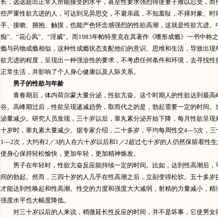
长，远远超出正常人所能接受的水平，甚至性要求强烈得使妻子难以忍受，而
些严重性欲亢进的人，可达到见异思交，不避亲疏，不知羞耻，不择对象、时
手、接吻、拥抱、触摸，也能产色怀念感强烈的性欲高潮，这就是性欲亢进。中
痴”、“花心风”、“淫威”。而1983年帕特里克在其著作《嗜形成瘾》一书中称
瘾与药物成瘾相似，这种性成瘾状态支配他们的意识、思维和生活，导致出现
欲亢进的程度，呈现出一种强迫性的要求，不考虑任何条件和环境，去寻找性
正常生活，并影响了个人身心健康以及人际关系。
男子的性欲与年龄
青春期后，体内荷尔蒙大量分泌，性欲亢奋。这个时期人的性欲达到最高
谷。高峰期过后，性欲呈现递减趋势，取而代之的是，勃起需要一定的时间。
泌量减少。研究人员发现，三十岁以后，睾丸素分泌开始下降，每月性欲呈现
十岁时，睾丸素大量减少。据专家介绍，二十多岁，平均每周性交4—5次，三
1—2次，大约有2／3的人在六十岁以后和1／2超过七十岁的人仍然保留着性
使身心保持轻松愉快，更加年轻，更加精神焕发。
男子在年轻时，性欲亢奋反应能持续一定的时间。比如，达到性高潮后，
间的勃起。然而，三四十岁的人几乎在性高潮之后，立刻变得松软。五十多岁
才能达到性唤起和性高潮。性交的力度和强度大大减弱，射精的力量减小，精
强度水平也大幅度降低。
对三十岁以后的人来说，稍微延长性反应的时间，并不是坏事，它使男女