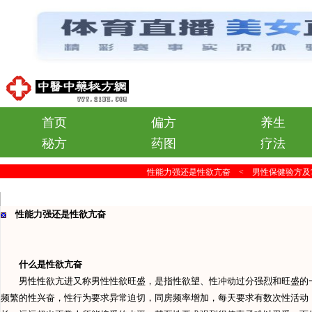
首页
偏方
养生
秘方
药图
疗法
性能力强还是性欲亢奋 <
男性保健验方及
性能力强还是性欲亢奋
什么是性欲亢奋
男性性欲亢进又称男性性欲旺盛，是指性欲望、性冲动过分强烈和旺盛的
频繁的性兴奋，性行为要求异常迫切，同房频率增加，每天要求有数次性活动