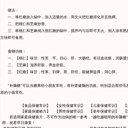
做法：
一、将
红糖
放入锅中，加入适量的水，用文火把红糖溶化并且熬稠。
二、把
桃仁
和
芝麻
炒香。
三、将
桃仁
和
芝麻
倒入熬
红糖
的锅中，搅拌均匀后即可关火。倒入涂有熟
方块即可食用。
食物功效：
一、【
桃仁
】味甘、性苦、平。归心、肝、大肠经。有活血祛瘀，润肠通
二、【
芝麻
】滋养肝脏，养血舒筋。
三、【
红糖
】味甘，性寒。归脾、胃、肝经。能健脾益胃，润心肺。
“补脑糖”可以当糖果给小朋友常吃，有补肾健脑的功效。特别适合那些毛
差的小孩常吃。
【
食品保健常识
】 【
女性保健常识
】 【
儿童保健常识
】 【
【
家庭保健验方
】 【
男性保健常识
】 【
老年保健常识
】 【
若选用家庭保健验方，不可作为治病的唯一参考，“越吃越聪明的补脑糖”
用，祝君早日康复！