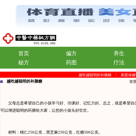
首页
偏方
养生
秘方
药图
疗法
越吃越聪明的补脑糖 <
家庭保健
越吃越聪明的补脑糖
背
父母总是希望自己的小孩学习好、功课好、记忆力好。总之，就是希望自
可以增进聪明的药膳给大家，让您的小孩头好壮壮。
材料：
桃仁
250公克，黑
芝麻
250公克，
红糖
500公克。