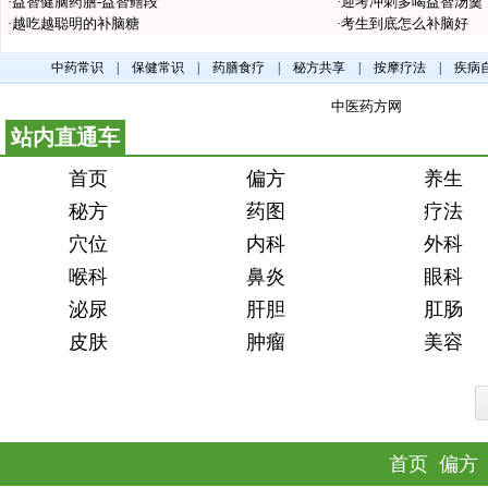
·
益智健脑药膳-益智鳝段
·
迎考冲刺多喝益智汤羹
·
越吃越聪明的补脑糖
·
考生到底怎么补脑好
站内直通车
首页
偏方
养生
秘方
药图
疗法
穴位
内科
外科
喉科
鼻炎
眼科
泌尿
肝胆
肛肠
皮肤
肿瘤
美容
首页
偏方