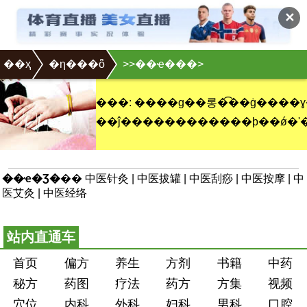
✕
��ҳ
�η���ȫ
>
>��ҽ���>
���: ����ɡ��롱�͡��ġ����ɣ�����ҽѧ����Ҫ��ɲ���֮һ�������ݰ���������ۡ���Ѩ����ļ����
��ҽ�Ʒ�
��
中医针灸
|
中医拔罐
|
中医刮痧
|
中医按摩
|
中
医艾灸
|
中医经络
站内直通车
首页
偏方
养生
方剂
书籍
中药
秘方
药图
疗法
药方
方集
视频
穴位
内科
外科
妇科
男科
口腔