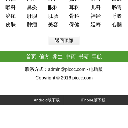
喉科
鼻炎
眼科
耳科
儿科
肠胃
泌尿
肝胆
肛肠
骨科
神经
呼吸
皮肤
肿瘤
美容
保健
延寿
心脑
返回顶部
首页
偏方
养生
中药
书籍
导航
联系方式：
admin@piccc.com
-
电脑版
Copyright © 2016 piccc.com
Android版下载
iPhone版下载